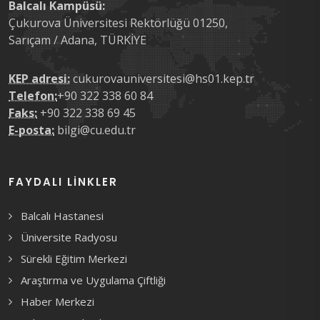
Balcalı Kampüsü:
Çukurova Üniversitesi Rektörlüğü 01250,
Sarıçam / Adana, TÜRKİYE
KEP adresi:
cukurovauniversitesi@hs01.kep.tr
Telefon:
+90 322 338 60 84
Faks:
+90 322 338 69 45
E-posta:
bilgi@cu.edu.tr
FAYDALI LINKLER
Balcalı Hastanesi
Üniversite Radyosu
Sürekli Eğitim Merkezi
Araştırma ve Uygulama Çiftliği
Haber Merkezi