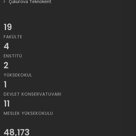
Çukurova Teknokent
19
FAKÜLTE
4
ENSTITÜ
2
YÜKSEKOKUL
1
DEVLET KONSERVATUVARI
11
MESLEK YÜKSEKOKULU
48,173