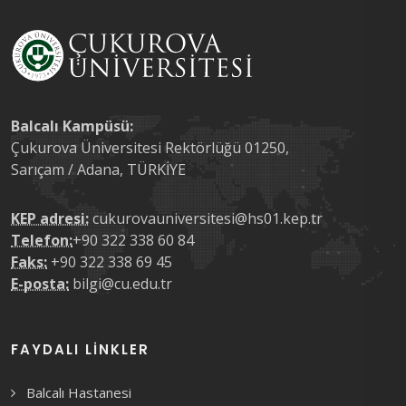
Balcalı Kampüsü:
Çukurova Üniversitesi Rektörlüğü 01250,
Sarıçam / Adana, TÜRKİYE
KEP adresi:
cukurovauniversitesi@hs01.kep.tr
Telefon:
+90 322 338 60 84
Faks:
+90 322 338 69 45
E-posta:
bilgi@cu.edu.tr
FAYDALI LINKLER
Balcalı Hastanesi