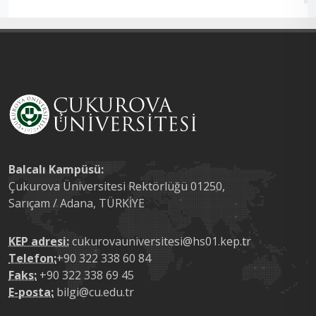
Balcalı Kampüsü:
Çukurova Üniversitesi Rektörlüğü 01250,
Sarıçam / Adana, TÜRKİYE
KEP adresi:
cukurovauniversitesi@hs01.kep.tr
Telefon:
+90 322 338 60 84
Faks:
+90 322 338 69 45
E-posta:
bilgi@cu.edu.tr