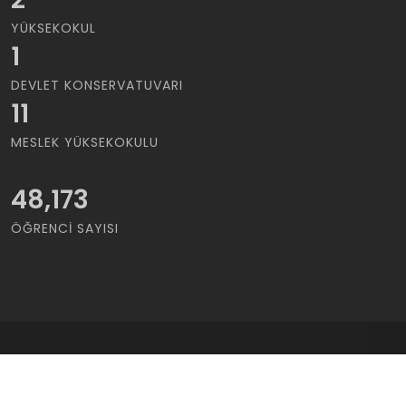
YÜKSEKOKUL
1
DEVLET KONSERVATUVARI
11
MESLEK YÜKSEKOKULU
48,173
ÖĞRENCI SAYISI
Copyrights © 2021 Cukurova Üniversitesi | Tüm Hakları saklıdır..
Kullanım Koşulları
/
Gizlilik Sözleşmesi