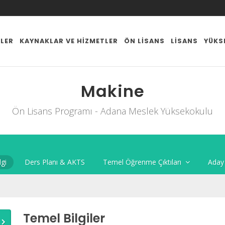
ILER
KAYNAKLAR VE HIZMETLER
ÖN LISANS
LISANS
YÜKS
Makine
Ön Lisans Programı - Adana Meslek Yüksekokulu
lgi
Ders Planı & AKTS
Aday 
Temel Öğrenme Çıktıları
Temel Bilgiler