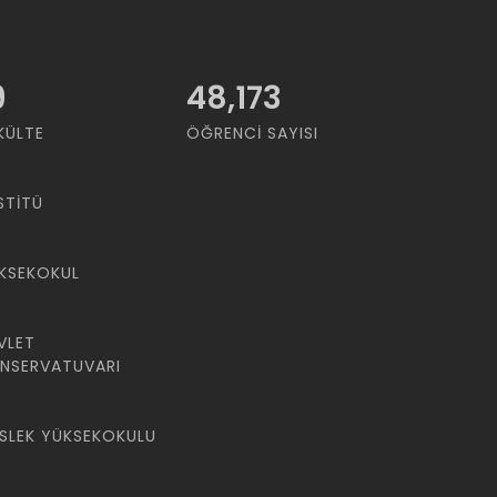
9
48,173
KÜLTE
ÖĞRENCI SAYISI
STITÜ
KSEKOKUL
VLET
NSERVATUVARI
SLEK YÜKSEKOKULU