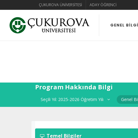
ÇUKUROVA ÜNIVERSITESI
ADAY ÖĞRENCI
GENEL BILG
Program Hakkında Bilgi
Genel Bi
Seçili Yıl: 2025-2026 Öğretim Yılı
Temel Bilgiler