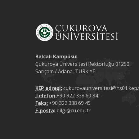
Balcalı Kampüsü:
Çukurova Üniversitesi Rektörlüğü 01250,
Sarıçam / Adana, TÜRKİYE
KEP adresi:
cukurovauniversitesi@hs01.kep.
Telefon:
+90 322 338 60 84
Faks:
+90 322 338 69 45
E-posta:
bilgi@cu.edu.tr