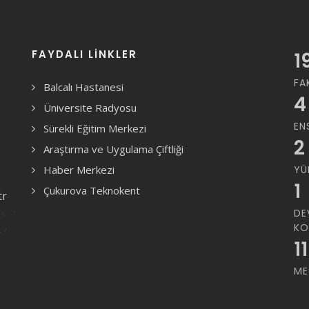
FAYDALI LINKLER
1
FA
Balcalı Hastanesi
4
Üniversite Radyosu
EN
Sürekli Eğitim Merkezi
2
Araştırma ve Uygulama Çiftliği
Haber Merkezi
YÜ
1
Çukurova Teknokent
tr
DE
KO
11
ME